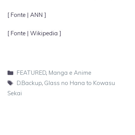
[ Fonte |
ANN
]
[ Fonte | Wikipedia ]
Categorie
FEATURED
,
Manga e Anime
Tag
D.Backup
,
Glass no Hana to Kowasu
Sekai