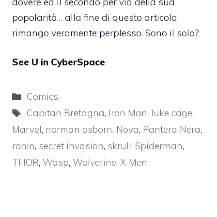
dovere ed il secondo per via della sua
popolarità… alla fine di questo articolo
rimango veramente perplesso. Sono il solo?
See U in CyberSpace
Categorie
Comics
Tag
Capitan Bretagna
,
Iron Man
,
luke cage
,
Marvel
,
norman osborn
,
Nova
,
Pantera Nera
,
ronin
,
secret invasion
,
skrull
,
Spiderman
,
THOR
,
Wasp
,
Wolverine
,
X-Men