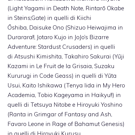
(Light Yagami in Death Note, Rintarō Okabe
in Steins;Gate) in quelli di Kiichi
Ōshiba, Daisuke Ono (Shizuo Heiwajima in
Durarara!!, Jotaro Kujo in JoJo’s Bizarre
Adventure: Stardust Crusaders) in quelli
di Atsushi Kimishita, Takahiro Sakurai (Yūji
Kazami in Le Fruit de la Grisaia, Suzaku
Kururugi in Code Geass) in quelli di Yūta
Usui, Kaito Ishikawa (Tenya Iida in My Hero
Academia, Tobio Kageyama in Haikyu!!) in
quelli di Tetsuya Nitobe e Hiroyuki Yoshino
(Ranta in Grimgar of Fantasy and Ash,
Favaro Leone in Rage of Bahamut Genesis)
in quelli di Hiroyuki Kurusu.