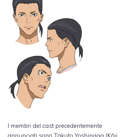
I membri del cast precedentemente
annunciati sono Takuto Yoshinaga (Kōji