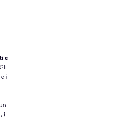
ti e
 Gli
e i
 un
 i