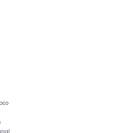
ioco
n
inal