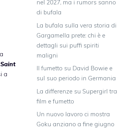
nel 2027, ma i rumors sanno
di bufala
La bufala sulla vera storia di
Gargamella prete: chi è e
dettagli sui puffi spiriti
 a
maligni
i
Saint
Il fumetto su David Bowie e
i a
sul suo periodo in Germania
La differenze su Supergirl tra
film e fumetto
Un nuovo lavoro ci mostra
Goku anziano a fine giugno