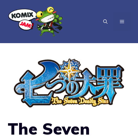
Vai
al
MENU
contenuto
The Seven