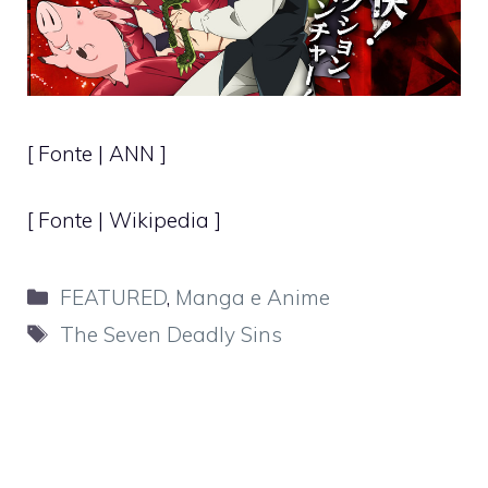
[ Fonte |
ANN
]
[ Fonte | Wikipedia ]
Categorie
FEATURED
,
Manga e Anime
Tag
The Seven Deadly Sins