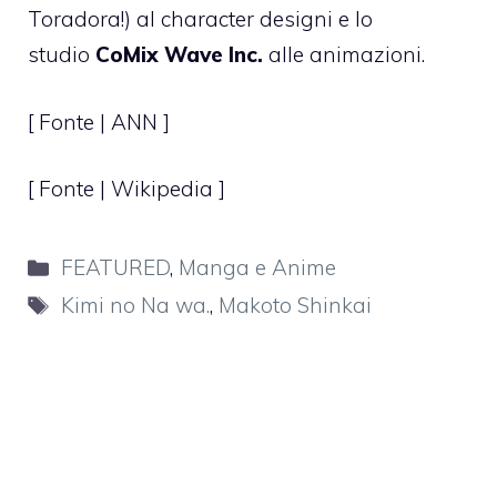
Toradora!) al character designi e lo
studio
CoMix Wave Inc.
alle animazioni.
[ Fonte |
ANN
]
[ Fonte | Wikipedia ]
Categorie
FEATURED
,
Manga e Anime
Tag
Kimi no Na wa.
,
Makoto Shinkai