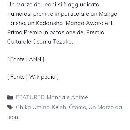
Un Marzo da Leoni si è aggiudicato
numerosi premi, e in particolare un Manga
Taisho, un Kodansha Manga Award e il
Primo Premio in occasione del Premio
Culturale Osamu Tezuka.
[ Fonte |
ANN
]
[ Fonte | Wikipedia ]
Categorie
FEATURED
,
Manga e Anime
Tag
Chika Umino
,
Keishi Ōtomo
,
Un Marzo da
leoni