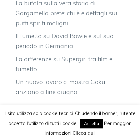
La bufala sulla vera storia di
Gargamella prete: chi è e dettagli sui
puffi spiriti maligni
Il fumetto su David Bowie e sul suo
periodo in Germania
La differenze su Supergirl tra film e
fumetto
Un nuovo lavoro ci mostra Goku
anziano a fine giugno
Il sito utilizza solo cookie tecnici. Chiudendo il banner, l'utente
accetta l'utilizzo di tutti i cookie.
Per maggiori
Accetta
Vuoi pubblicare sul nostro network?
Komixjam.it © 2026 Tutti i diritti riservati
informazioni
Clicca qui