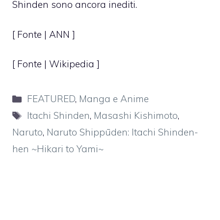
Shinden sono ancora inediti.
[ Fonte |
ANN
]
[ Fonte | Wikipedia ]
Categorie
FEATURED
,
Manga e Anime
Tag
Itachi Shinden
,
Masashi Kishimoto
,
Naruto
,
Naruto Shippūden: Itachi Shinden-
hen ~Hikari to Yami~