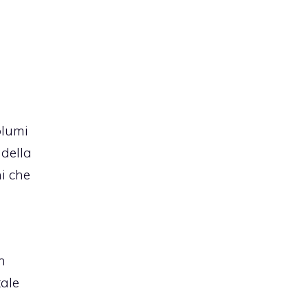
olumi
della
i che
n
tale