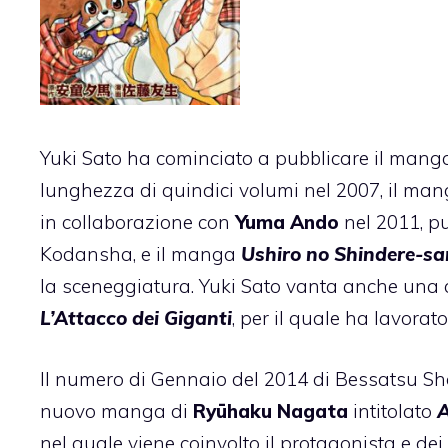
Yuki Sato ha cominciato a pubblicare il man
lunghezza di quindici volumi nel 2007, il ma
in collaborazione con
Yuma Ando
nel 2011, pu
Kodansha, e il manga
Ushiro no Shindere-sa
la sceneggiatura. Yuki Sato vanta anche una c
L’Attacco dei Giganti
, per il quale ha lavora
Il numero di Gennaio del 2014 di Bessatsu S
nuovo manga di
Ryūhaku Nagata
intitolato
nel quale viene coinvolto il protagonista e dei 