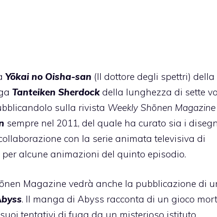
ga
Yōkai no Oisha-san
(Il dottore degli spettri) della
nga
Tanteiken Sherdock
della lunghezza di sette v
bblicandolo sulla rivista
Weekly Shōnen Magazine
n
sempre nel 2011, del quale ha curato sia i disegn
ollaborazione con la serie animata televisiva di
to per alcune animazioni del quinto episodio.
hōnen Magazine vedrà anche la pubblicazione di u
Abyss
. Il manga di Abyss racconta di un gioco mor
suoi tentativi di fuga da un misterioso istituto.