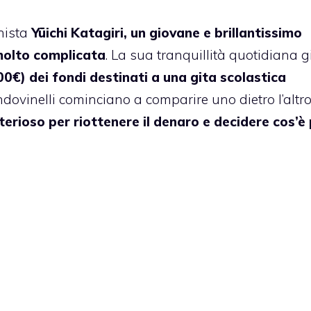
nista
Yūichi Katagiri, un giovane e brillantissimo
 molto complicata
. La sua tranquillità quotidiana 
000€) dei fondi destinati a una gita scolastica
indovinelli cominciano a comparire uno dietro l’altro
sterioso per riottenere il denaro e decidere cos’è 