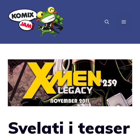
Vai
al
MENU
contenuto
Svelati i teaser