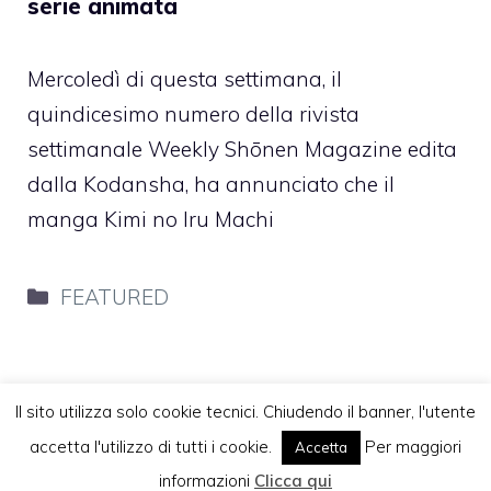
serie animata
Mercoledì di questa settimana, il
quindicesimo numero della rivista
settimanale Weekly Shōnen Magazine edita
dalla Kodansha, ha annunciato che il
manga Kimi no Iru Machi
Categorie
FEATURED
Il sito utilizza solo cookie tecnici. Chiudendo il banner, l'utente
accetta l'utilizzo di tutti i cookie.
Per maggiori
Accetta
Vuoi pubblicare sul nostro network?
Komixjam.it © 2026 Tutti i diritti riservati
informazioni
Clicca qui