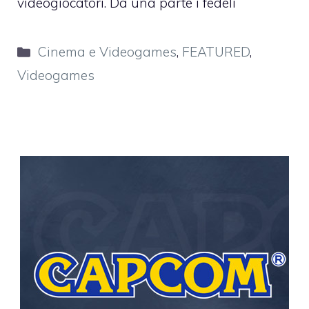
videogiocatori. Da una parte i fedeli
Categorie
Cinema e Videogames
,
FEATURED
,
Videogames