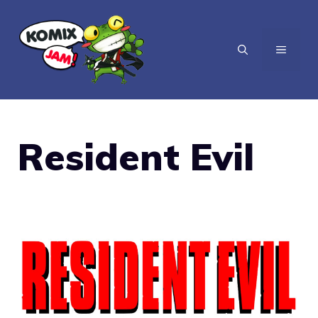
Vai
al
MENU
contenuto
Resident Evil