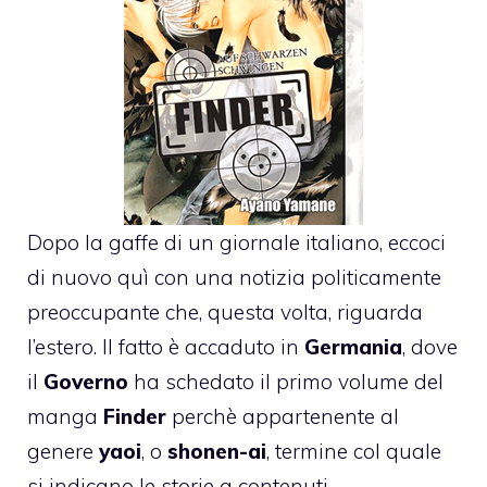
Dopo la
gaffe di un giornale italiano
, eccoci
di nuovo quì con una notizia politicamente
preoccupante che, questa volta, riguarda
l’estero. Il fatto è accaduto in
Germania
, dove
il
Governo
ha schedato il primo volume del
manga
Finder
perchè appartenente al
genere
yaoi
, o
shonen-ai
, termine col quale
si indicano le storie a contenuti