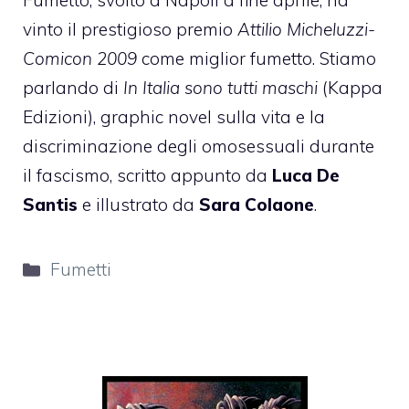
Fumetto, svolto a Napoli a fine aprile, ha
vinto il prestigioso premio
Attilio Micheluzzi-
Comicon 2009
come miglior fumetto. Stiamo
parlando di
In Italia sono tutti maschi
(Kappa
Edizioni), graphic novel sulla vita e la
discriminazione degli omosessuali durante
il fascismo, scritto appunto da
Luca De
Santis
e illustrato da
Sara Colaone
.
Categorie
Fumetti