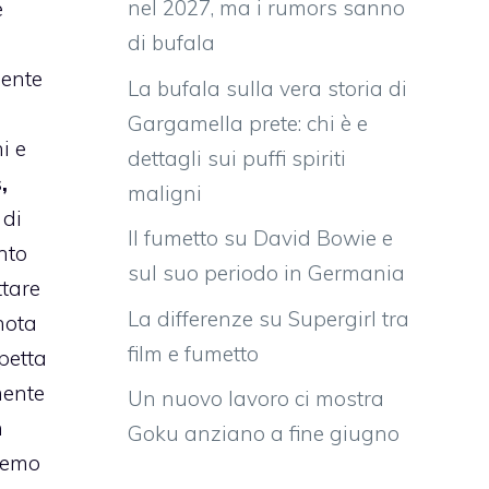
nel 2027, ma i rumors sanno
e
di bufala
dente
La bufala sulla vera storia di
Gargamella prete: chi è e
i e
dettagli sui puffi spiriti
,
maligni
 di
Il fumetto su David Bowie e
nto
sul suo periodo in Germania
tare
La differenze su Supergirl tra
nota
film e fumetto
petta
mente
Un nuovo lavoro ci mostra
n
Goku anziano a fine giugno
eremo