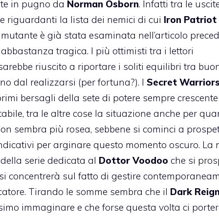
te in pugno da
Norman Osborn
. Infatti tra le uscit
 riguardanti la lista dei nemici di cui
Iron Patriot
 mutante è già stata esaminata nell’articolo prece
 abbastanza tragica.
I più ottimisti tra i lettori
arebbe riuscito a riportare i soliti equilibri tra buon
 dal realizzarsi (per fortuna?). I
Secret Warriors
rimi bersagli della sete di potere sempre crescente
ile, tra le altre cose la situazione anche per qua
on sembra più rosea, sebbene si cominci a prospet
vendicativi per arginare questo momento oscuro. La 
della serie dedicata al
Dottor Voodoo
che si pros
e si concentrerà sul fatto di gestire contemporanea
catore. Tirando le somme sembra che il
Dark Reig
simo immaginare e che forse questa volta ci port