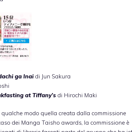
achi ga Inai
di Jun Sakura
oshi
kfasting at Tiffany’s
di Hirochi Maki
 in qualche modo quella creata dalla commissione
caso dei Manga Taisho awards, la commissione è
gati di librerie facenti parte del gruppo che ha ist