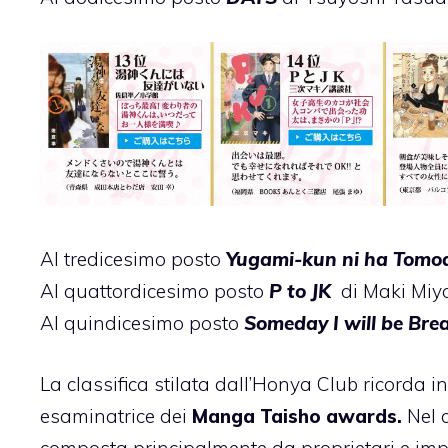
Al tredicesimo posto
Yugami-kun ni ha Tomod
Al quattordicesimo posto
P to JK
di Maki Miy
Al quindicesimo posto
Someday I will be Brea
La classifica stilata dall’Honya Club ricorda
esaminatrice dei
Manga Taisho awards.
Nel 
composta principalmente da proprietari e impie