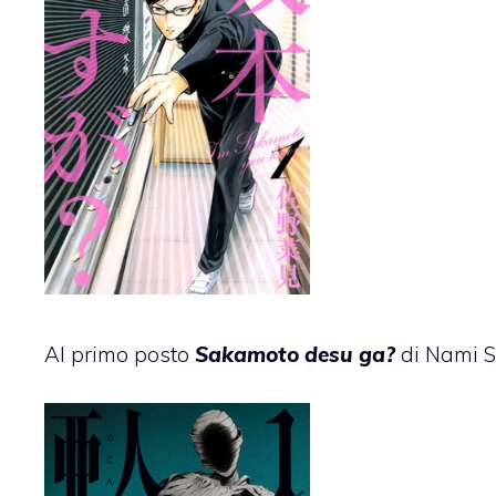
Al primo posto
Sakamoto desu ga?
di Nami 