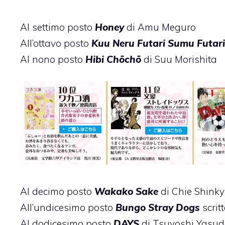
Al settimo posto
Honey
di Amu Meguro
All’ottavo posto
Kuu Neru Futari Sumu Futari
Al nono posto
Hibi Chōchō
di Suu Morishita
Al decimo posto
Wakako Sake
di Chie Shink
All’undicesimo posto
Bungo Stray Dogs
scrit
Al dodicesimo posto
DAYS
di Tsuyoshi Yasu