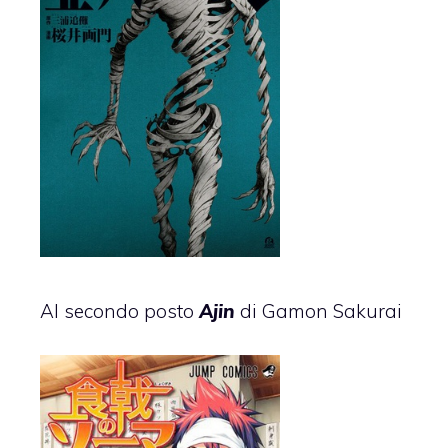
Al secondo posto
Ajin
di Gamon Sakurai