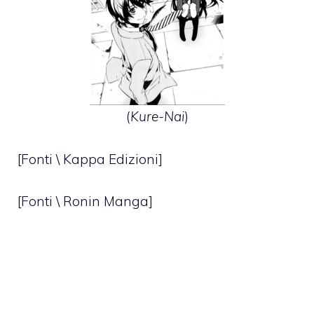
(
Kure-Nai
)
[Fonti \
Kappa Edizioni
]
[Fonti \
Ronin Manga
]