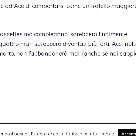
ede ad Ace di comportarsi come un fratello maggior
iciassettesimo compleanno, sarebbero finalmente
quattro mari sarebbero diventati più forti. Ace inolt
i morto, non l’abbandonerà mai! (anche se noi sap
Komixjam.it © 2026 Tutti i diritti riservati
endo il banner, l'utente accetta l'utilizzo di tutti i cookie.
Accetta