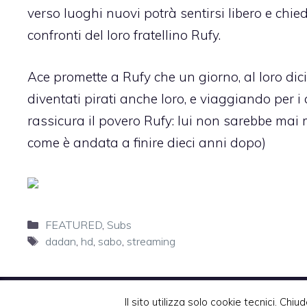
verso luoghi nuovi potrà sentirsi libero e chi
confronti del loro fratellino Rufy.
Ace promette a Rufy che un giorno, al loro d
diventati pirati anche loro, e viaggiando per i 
rassicura il povero Rufy: lui non sarebbe ma
come è andata a finire dieci anni dopo)
Categorie
FEATURED
,
Subs
Tag
dadan
,
hd
,
sabo
,
streaming
Il sito utilizza solo cookie tecnici. Chiud