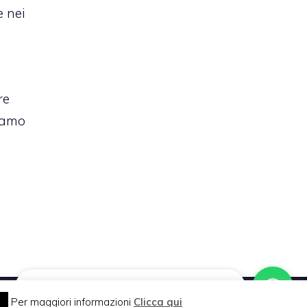
e nei
re
piamo
Vuoi pubblicare sul nostro network?
Per maggiori informazioni
Clicca qui