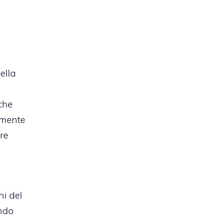
ella
che
emente
re
ni del
ando