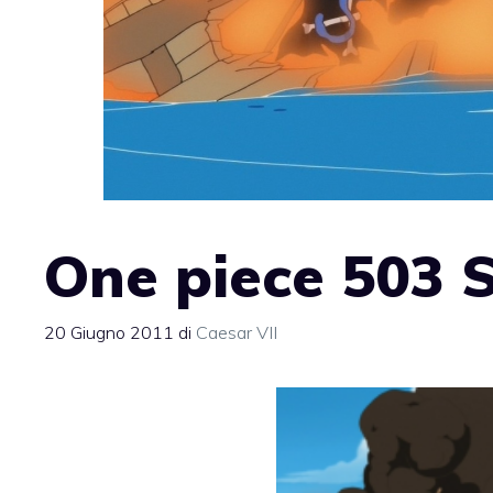
One piece 503 S
20 Giugno 2011
di
Caesar VII