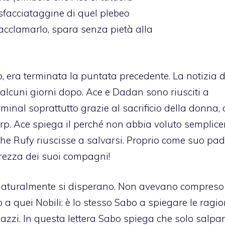
a sfacciataggine di quel plebeo
acclamarlo, spara senza pietà alla
, era terminata la puntata precedente. La notizia d
lcuni giorni dopo. Ace e Dadan sono riusciti a
inal soprattutto grazie al sacrificio della donna, 
arp. Ace spiega il perché non abbia voluto semplic
he Rufy riuscisse a salvarsi. Proprio come suo pad
urezza dei suoi compagni!
lli naturalmente si disperano. Non avevano compreso
a quei Nobili: è lo stesso Sabo a spiegare le ragio
gazzi. In questa lettera Sabo spiega che solo salp