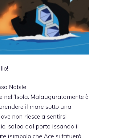
llo!
teso Nobile
e nell’Isola. Malauguratamente è
 prendere il mare sotto una
dove non riesce a sentirsi
io, salpa dal porto issando il
te (simbolo che Ace si tatuerà