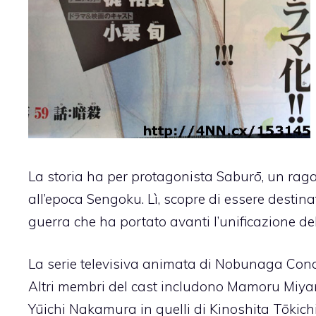
La storia ha per protagonista Saburō, un ragaz
all’epoca Sengoku. Lì, scopre di essere desti
guerra che ha portato avanti l’unificazione d
La serie televisiva animata di Nobunaga Concer
Altri membri del cast includono Mamoru Miyan
Yūichi Nakamura in quelli di Kinoshita Tōkichirō