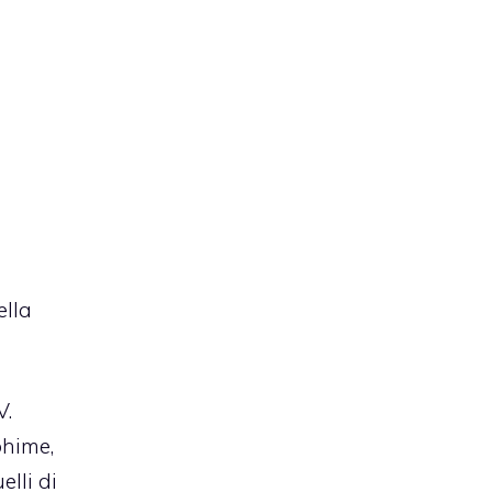
ella
V.
ōhime,
elli di