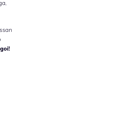
ga,
essan
o
goi!