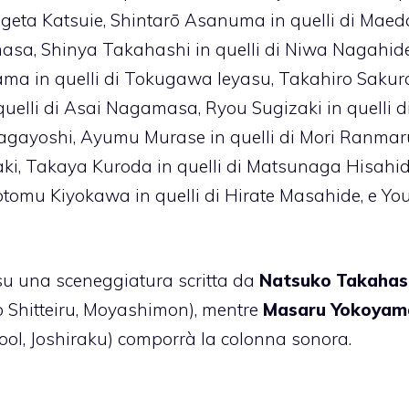
higeta Katsuie, Shintarō Asanuma in quelli di Maed
imasa, Shinya Takahashi in quelli di Niwa Nagahide
yama in quelli di Tokugawa Ieyasu, Takahiro Sakura
uelli di Asai Nagamasa, Ryou Sugizaki in quelli d
 Nagayoshi, Ayumu Murase in quelli di Mori Ranmar
ki, Takaya Kuroda in quelli di Matsunaga Hisahid
otomu Kiyokawa in quelli di Hirate Masahide, e Yo
su una sceneggiatura scritta da
Natsuko Takahas
 Shitteiru, Moyashimon), mentre
Masaru Yokoyam
l, Joshiraku) comporrà la colonna sonora.