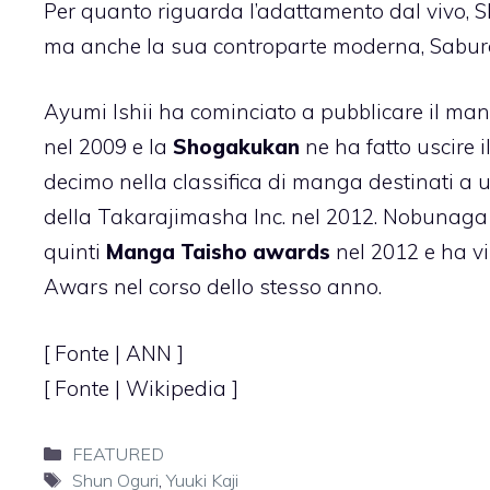
Per quanto riguarda l’adattamento dal vivo, 
ma anche la sua controparte moderna, Sabur
Ayumi Ishii ha cominciato a pubblicare il m
nel 2009 e la
Shogakukan
ne ha fatto uscire i
decimo nella classifica di manga destinati a 
della Takarajimasha Inc. nel 2012. Nobunaga
quinti
Manga Taisho awards
nel 2012 e ha v
Awars nel corso dello stesso anno.
[ Fonte |
ANN
]
[ Fonte | Wikipedia ]
Categorie
FEATURED
Tag
Shun Oguri
,
Yuuki Kaji