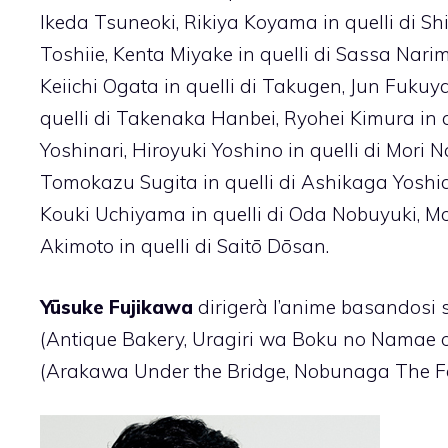
Ikeda Tsuneoki, Rikiya Koyama in quelli di S
Toshiie, Kenta Miyake in quelli di Sassa Nar
Keiichi Ogata in quelli di Takugen, Jun Fuku
quelli di Takenaka Hanbei, Ryohei Kimura in q
Yoshinari, Hiroyuki Yoshino in quelli di Mori
Tomokazu Sugita in quelli di Ashikaga Yoshia
Kouki Uchiyama in quelli di Oda Nobuyuki, M
Akimoto in quelli di Saitō Dōsan.
Yūsuke Fujikawa
dirigerà l’anime basandosi 
(Antique Bakery, Uragiri wa Boku no Namae o
(Arakawa Under the Bridge, Nobunaga The Foo