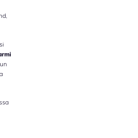
nd,
si
armi
 un
a
assa