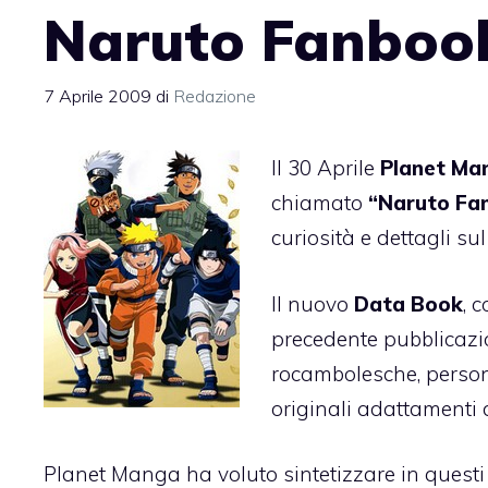
Naruto Fanbook
7 Aprile 2009
di
Redazione
Il 30 Aprile
Planet Ma
chiamato
“Naruto Fan
curiosità e dettagli s
Il nuovo
Data Book
, 
precedente pubblicaz
rocambolesche, persona
originali adattamenti 
Planet Manga ha voluto sintetizzare in quest