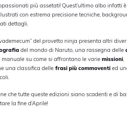
ppassionati più assetati! Quest’ultimo albo infatti è
llustrati con estrema precisione tecniche, backgrou
ti dettagli.
“vademecum” del provetto ninja presenta altri diver
eografia
del mondo di Naruto, una rassegna delle
un manuale su come si affrontano le varie
missioni
,
ne una classifica delle
frasi più commoventi
ed un
coli.
ne che tutte queste edizioni siano scadenti e di b
re la fine d’Aprile!