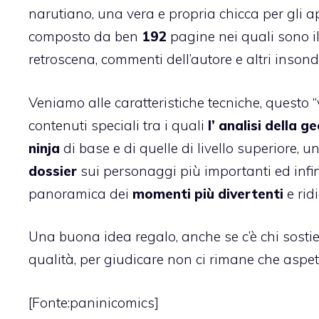
narutiano, una vera e propria
chicca per gli a
composto da ben
192
pagine nei quali sono i
retroscena, commenti dell’autore e altri insonda
Veniamo alle caratteristiche tecniche, questo 
contenuti speciali tra i quali
l’ analisi della g
ninja
di base e di quelle di livello superiore, 
dossier
sui personaggi più importanti ed infi
panoramica dei
momenti più divertenti
e ridi
Una buona idea regalo, anche se c’è chi sostie
qualità, per giudicare non ci rimane che aspetta
[Fonte:
paninicomics
]