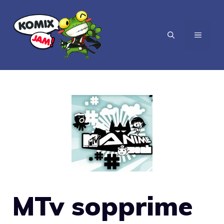
Vai
al
MENU
contenuto
MTv sopprime