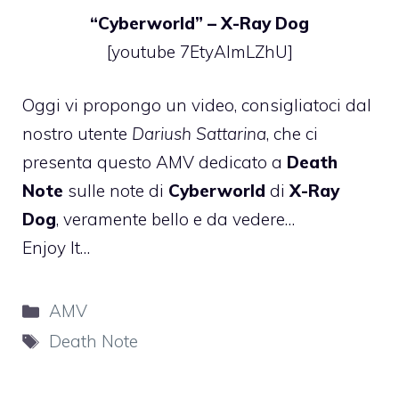
“
Cyberworld
” –
X-Ray Dog
[youtube 7EtyAlmLZhU]
Oggi vi propongo un video, consigliatoci dal
nostro utente
Dariush Sattarina
, che ci
presenta questo AMV dedicato a
Death
Note
sulle note di
Cyberworld
di
X-Ray
Dog
, veramente bello e da vedere…
Enjoy It…
Categorie
AMV
Tag
Death Note