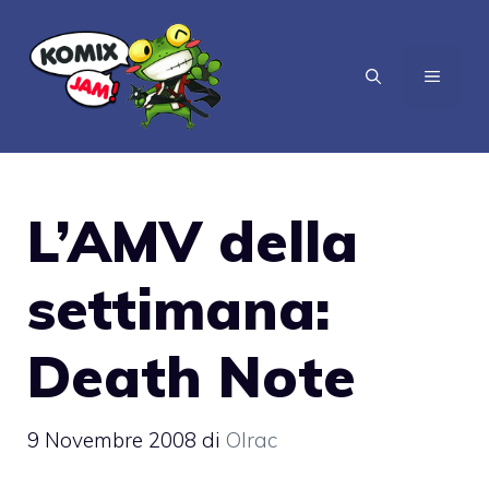
Vai
al
MENU
contenuto
L’AMV della
settimana:
Death Note
9 Novembre 2008
di
Olrac