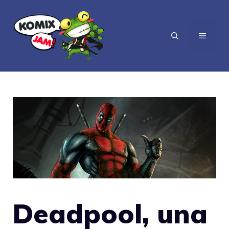
Vai
al
MENU
contenuto
Deadpool, una