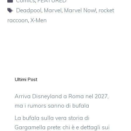
Comics
,
FEATURED
Tag
Deadpool
,
Marvel
,
Marvel Now!
,
rocket
raccoon
,
X-Men
Ultimi Post
Arriva Disneyland a Roma nel 2027,
ma i rumors sanno di bufala
La bufala sulla vera storia di
Gargamella prete: chi è e dettagli sui