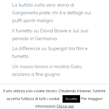
La bufala sulla vera storia di
Gargamella prete: chi è e dettagli sui
puffi spiriti maligni
Il fumetto su David Bowie e sul suo
periodo in Germania
La differenze su Supergirl tra film e
fumetto
Un nuovo lavoro ci mostra Goku
anziano a fine giugno
Il sito utilizza solo cookie tecnici. Chiudendo il banner, l'utente
accetta l'utilizzo di tutti i cookie.
Per maggiori
Accetta
Vuoi pubblicare sul nostro network?
Komixjam.it © 2026 Tutti i diritti riservati
informazioni
Clicca qui