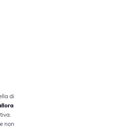
lla di
allora
tiva.
he non