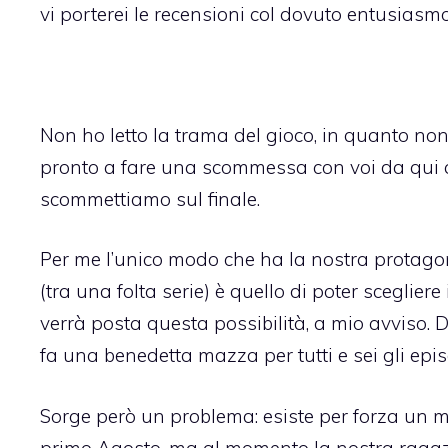
vi porterei le recensioni col dovuto entusiasmo
Non ho letto la trama del gioco, in quanto non
pronto a fare una scommessa con voi da qui a
scommettiamo sul finale.
Per me l’unico modo che ha la nostra protagon
(tra una folta serie) è quello di poter sceglier
verrà posta questa possibilità, a mio avviso. 
fa una benedetta mazza per tutti e sei gli episo
Sorge però un problema: esiste per forza un mo
primo Agosto, ma al momento la nostra ragaz