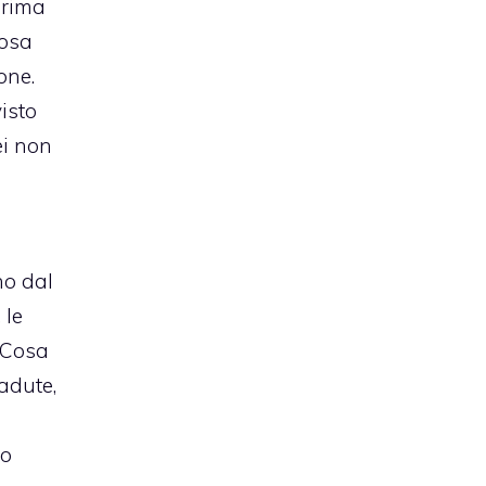
 prima
cosa
one.
isto
ei non
no dal
 le
. Cosa
adute,
po