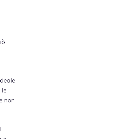
iò
ideale
 le
he non
l
o a