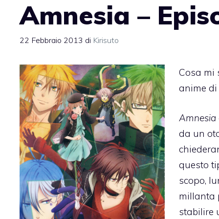
Amnesia – Episo
22 Febbraio 2013
di
Kirisuto
Cosa mi s
anime di 
Amnesia
da un ot
chiederan
questo ti
scopo, lu
millanta
stabilire