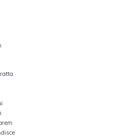
i
ratta
i
i
i
harem
ndisce