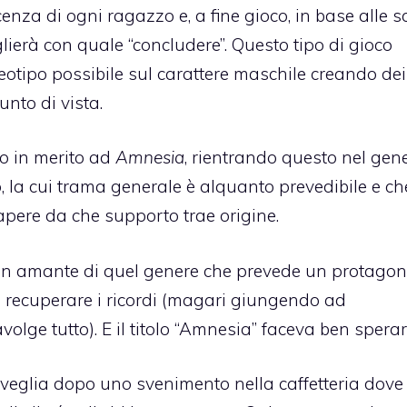
enza di ogni ragazzo e, a fine gioco, in base alle sc
glierà con quale “concludere”. Questo tipo di gioco
reotipo possibile sul carattere maschile creando dei
nto di vista.
ho in merito ad
Amnesia
, rientrando questo nel gen
, la cui trama generale è alquanto prevedibile e ch
apere da che supporto trae origine.
o un amante di quel genere che prevede un protagon
di recuperare i ricordi (magari giungendo ad
volge tutto). E il titolo “Amnesia” faceva ben sperar
sveglia dopo uno svenimento nella caffetteria dove