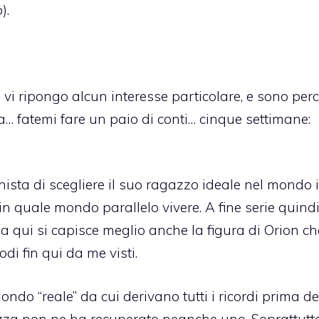
).
 vi ripongo alcun interesse particolare, e sono perc
… fatemi fare un paio di conti… cinque settimane:
ista di scegliere il suo ragazzo ideale nel mondo 
e in quale mondo parallelo vivere. A fine serie quindi
Da qui si capisce meglio anche la figura di Orion c
di fin qui da me visti.
ndo “reale” da cui derivano tutti i ricordi prima de
za non ne ha recuperato neanche uno. Soprattutt