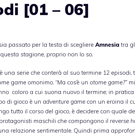
di [01 – 06]
ia passato per la testa di scegliere
Amnesia
tra gl
questa stagione, proprio non lo so.
è una serie che conterà al suo termine 12 episodi, t
ome game omonimo. “Ma cos’è un
otome game?”
m
no coloro a cui suona nuovo il termine; in pratica
po di gioco è un
adventure game
con un eroina il cu
ngo tutto il corso del gioco, è decidere con quale de
 protagonisti maschili che compongono il
reverse 
 una relazione sentimentale. Quindi prima approfo