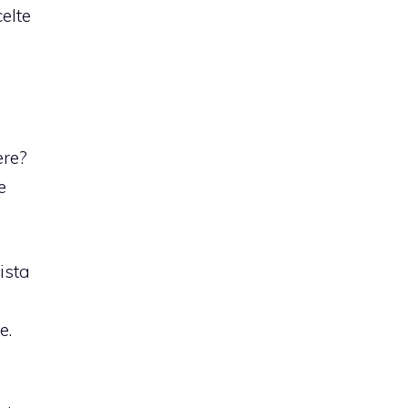
elte
ere?
e
ista
e.