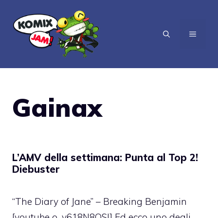
Vai
al
MENU
contenuto
Gainax
L’AMV della settimana: Punta al Top 2!
Diebuster
“The Diary of Jane” – Breaking Benjamin
[youtube o_v618N8QSI] Ed ecco uno degli