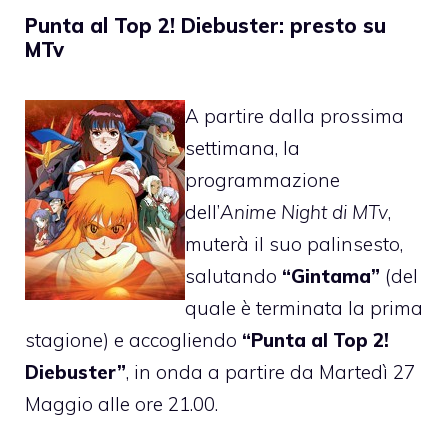
Punta al Top 2! Diebuster: presto su
MTv
A partire dalla prossima
settimana, la
programmazione
dell’
Anime Night di MTv
,
muterà il suo palinsesto,
salutando
“Gintama”
(del
quale è terminata la prima
stagione) e accogliendo
“Punta al Top 2!
Diebuster”
, in onda a partire da Martedì 27
Maggio alle ore 21.00.