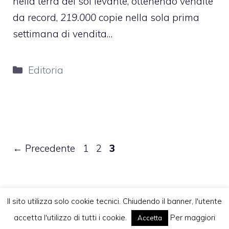
nella terra del sol levante, ottenendo vendite
da record,
219.000
copie nella sola prima
settimana di vendita…
Categorie
Editoria
Pagina
Pagina
Pagina
←
Precedente
1
2
3
Il sito utilizza solo cookie tecnici. Chiudendo il banner, l'utente
accetta l'utilizzo di tutti i cookie.
Per maggiori
Accetta
Vuoi pubblicare sul nostro network?