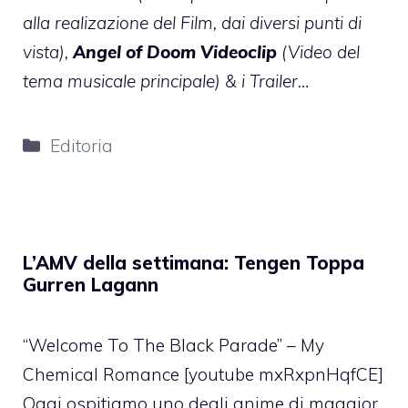
alla realizazione del Film, dai diversi punti di
vista),
Angel of Doom Videoclip
(Video del
tema musicale principale) & i Trailer…
Categorie
Editoria
L’AMV della settimana: Tengen Toppa
Gurren Lagann
“Welcome To The Black Parade” – My
Chemical Romance [youtube mxRxpnHqfCE]
Oggi ospitiamo uno degli anime di maggior