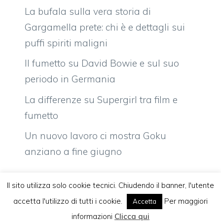
La bufala sulla vera storia di
Gargamella prete: chi è e dettagli sui
puffi spiriti maligni
Il fumetto su David Bowie e sul suo
periodo in Germania
La differenze su Supergirl tra film e
fumetto
Un nuovo lavoro ci mostra Goku
anziano a fine giugno
Il sito utilizza solo cookie tecnici. Chiudendo il banner, l'utente
accetta l'utilizzo di tutti i cookie.
Per maggiori
Accetta
Vuoi pubblicare sul nostro network?
Komixjam.it © 2026 Tutti i diritti riservati
informazioni
Clicca qui