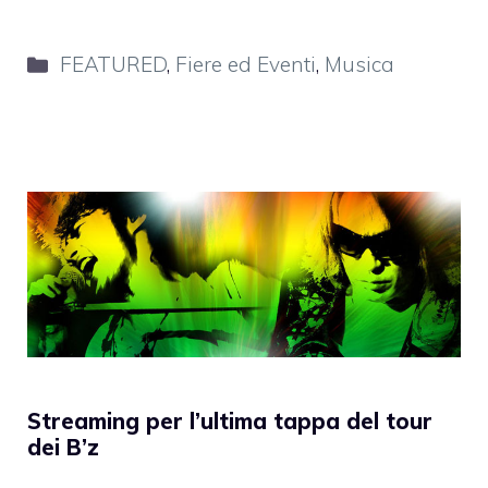
Categorie
FEATURED
,
Fiere ed Eventi
,
Musica
Streaming per l’ultima tappa del tour
dei B’z