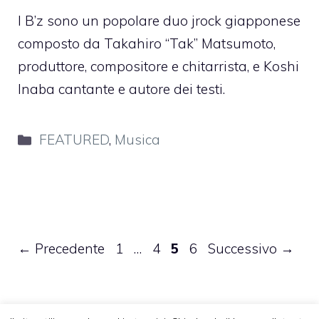
I B’z sono un popolare duo jrock giapponese
composto da Takahiro “Tak” Matsumoto,
produttore, compositore e chitarrista, e Koshi
Inaba cantante e autore dei testi.
Categorie
FEATURED
,
Musica
Pagina
Pagina
Pagina
Pagina
←
Precedente
1
…
4
5
6
Successivo
→