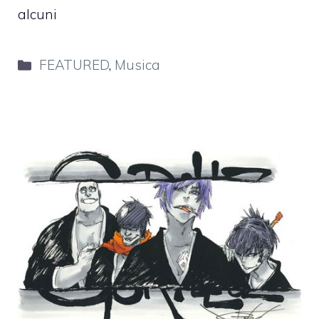
alcuni
Categorie
FEATURED
,
Musica