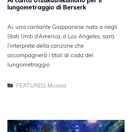
Ai canta Utsukushikumono per il
lungometraggio di Berserk
Ai, una cantante Giapponese nata a negli
Stati Uniti d’America, a Los Angeles, sarà
l’interprete della canzone che
accompagnerà i titoli di coda del
lungometraggio
Categorie
FEATURED
,
Musica