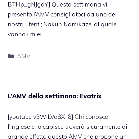
BTHp_gNJgdY] Questa settimana vi
presento l’AMV consigliatoci da uno dei
nostri utenti; Nakun Namikaze, al quale
vanno i miei
Categorie
AMV
L’AMV della settimana: Evatrix
[youtube v9WlLVa8X_8] Chi conosce
l’inglese e lo capisce troverà sicuramente di
grande effetto questo AMV che propone un