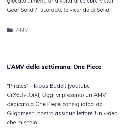
giocato almeno una volta al celebre Metal
Gear Solid!? Ricordate le vicende di Solid
Categorie
AMV
L’AMV della settimana: One Piece
“Pirates” – Klaus Badelt [youtube
CrX6UvLOiXI] Oggi vi presento un AMV
dedicato a One Piece, consigliatoci da
Gilgamesh, nostro assiduo lettore. Un video
che mischia