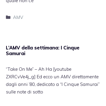
quale non c’è
Categorie
AMV
L’AMV della settimana: I Cinque
Samurai
“Take On Me” – Ah Ha [youtube
ZXRCvVe4j_g] Ed ecco un AMV direttamente
dagli anni ’80, dedicato a “I Cinque Samurai”
sulle note di sotto