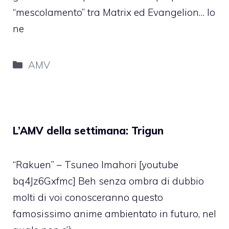
“mescolamento” tra Matrix ed Evangelion… Io
ne
Categorie
AMV
L’AMV della settimana: Trigun
“Rakuen” – Tsuneo Imahori [youtube
bq4Jz6Gxfmc] Beh senza ombra di dubbio
molti di voi conosceranno questo
famosissimo anime ambientato in futuro, nel