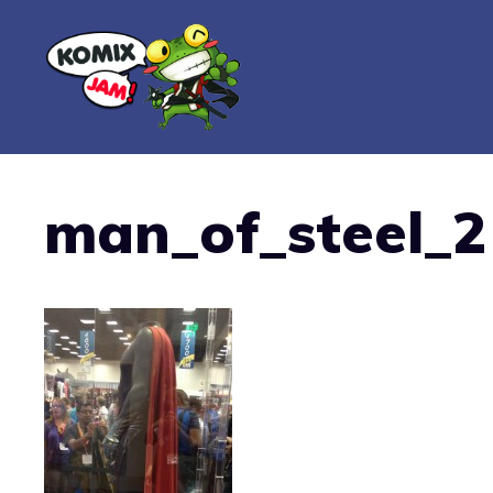
Vai
al
contenuto
man_of_steel_2